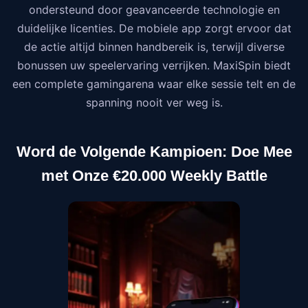
ondersteund door geavanceerde technologie en
duidelijke licenties. De mobiele app zorgt ervoor dat
de actie altijd binnen handbereik is, terwijl diverse
bonussen uw speelervaring verrijken. MaxiSpin biedt
een complete gamingarena waar elke sessie telt en de
spanning nooit ver weg is.
Word de Volgende Kampioen: Doe Mee
met Onze €20.000 Weekly Battle