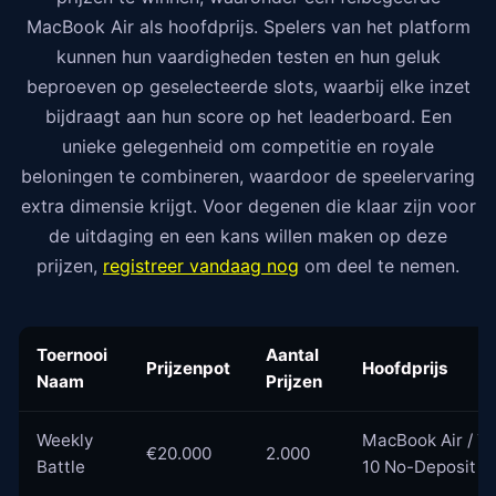
MacBook Air als hoofdprijs. Spelers van het platform
kunnen hun vaardigheden testen en hun geluk
beproeven op geselecteerde slots, waarbij elke inzet
bijdraagt aan hun score op het leaderboard. Een
unieke gelegenheid om competitie en royale
beloningen te combineren, waardoor de speelervaring
extra dimensie krijgt. Voor degenen die klaar zijn voor
de uitdaging en een kans willen maken op deze
prijzen,
registreer vandaag nog
om deel te nemen.
Toernooi
Aantal
Prijzenpot
Hoofdprijs
Naam
Prijzen
Weekly
MacBook Air / T
€20.000
2.000
Battle
10 No-Deposit