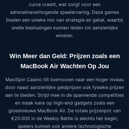
curve crasht, wat zorgt voor een
adrenalineverhogende speelervaring. Deze games
bieden een unieke mix van strategie en geluk, waarbij
snelle beslissingen kunnen leiden tot aanzienlijke
winsten.
Win Meer dan Geld: Prijzen zoals een
MacBook Air Wachten Op Jou
MaxiSpin Casino tilt toernooien naar een hoger niveau
door naast aanzienlijke geldprijzen ook fysieke prijzen
aan te bieden. Strijd mee in de spannende competities
en maak kans op high-end gadgets zoals een
gloednieuwe MacBook Air. De totale prijzenpot van
€20.000 in de Weekly Battle is slechts het begin;
spelers kunnen ook andere technologische