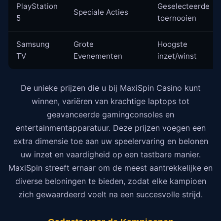
PlayStation
Geselecteerde
Speciale Acties
5
toernooien
Samsung
Grote
Hoogste
TV
Evenementen
inzet/winst
De unieke prijzen die u bij MaxiSpin Casino kunt
winnen, variëren van krachtige laptops tot
geavanceerde gamingconsoles en
entertainmentapparatuur. Deze prijzen voegen een
extra dimensie toe aan uw speelervaring en belonen
uw inzet en vaardigheid op een tastbare manier.
MaxiSpin streeft ernaar om de meest aantrekkelijke en
diverse beloningen te bieden, zodat elke kampioen
zich gewaardeerd voelt na een succesvolle strijd.