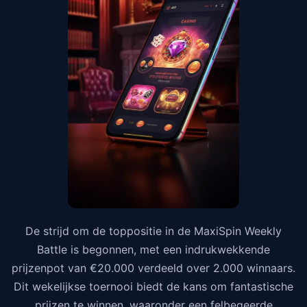
De strijd om de toppositie in de MaxiSpin Weekly
Battle is begonnen, met een indrukwekkende
prijzenpot van €20.000 verdeeld over 2.000 winnaars.
Dit wekelijkse toernooi biedt de kans om fantastische
prijzen te winnen, waaronder een felbegeerde