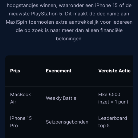
hoogstandjes winnen, waaronder een iPhone 15 of de
nieuwste PlayStation 5. Dit maakt de deelname aan
MaxiSpin toernooien extra aantrekkelijk voor iedereen
die op zoek is naar meer dan alleen financiële
beloningen.
Prijs
Evenement
Vereiste Actie
MacBook
Elke €500
Weekly Battle
Air
inzet = 1 punt
iPhone 15
Leaderboard
Seizoensgebonden
Pro
top 5