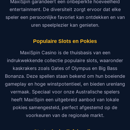
MaxiSpin garandeert een onbeperkte hoeveelheid
entertainment. De diversiteit zorgt ervoor dat elke
speler een persoonlijke favoriet kan ontdekken en van
uren speelplezier kan genieten.
Populaire Slots en Pokies
MaxiSpin Casino is de thuisbasis van een
indrukwekkende collectie populaire slots, waaronder
kaskrakers zoals Gates of Olympus en Big Bass
Bonanza. Deze spellen staan bekend om hun boeiende
gameplay en hoge winstpotentieel, en bieden urenlang
vermaak. Speciaal voor onze Australische spelers
heeft MaxiSpin een uitgebreid aanbod van lokale
pokies samengesteld, perfect afgestemd op de
voorkeuren van de regionale markt.